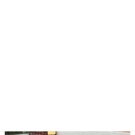
のセミクローズ外構施工事例(茨城県つくばみらい市)
令和8年7月24日
カリフォルニアスタイルの家に合わせたコンクリート打放
し塀×縦格子スクリーンの新築外構施工例 (茨城県石岡市)
令和8年7月9日
一条工務店の和モダン新築外構｜自然石タイル門柱×後方
支持カーポートで存在感ある外まわり(茨城県石岡市)
令和8年7月3日
ナチュラル
、
新築外構
カテゴリー
タイルデッキ
ナチュラル
フェンス
新築
タグ
目隠し
門柱
前の記事