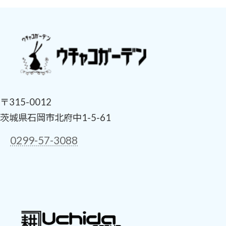
〒315-0012
茨城県石岡市北府中1-5-61
0299-57-3088
ア
ア
イ
イ
コ
コ
ン
ン
リ
リ
ン
ン
ク
ク