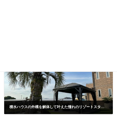
デザイン塀とフロート階段でおしゃれに目隠しした中古住
宅の外構リフォーム施工例(茨城県石岡市)
令和8年6月12日
ナチュラル
、
新築外構
カテゴリー
カーポート
ガビオン
ナチュラル
ペット
タグ
庭
新築
目隠し
前の記事
積水ハウスの外構を解体して叶えた憧れのリゾートスタイルのガーデンリフォーム施工事例(茨城県石岡市)