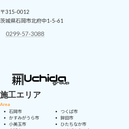
〒315-0012
茨城県石岡市北府中1-5-61
0299-57-3088
ア
ア
イ
イ
コ
コ
ン
ン
リ
リ
ン
ン
ク
ク
施工エリア
Area
石岡市
つくば市
かすみがうら市
鉾田市
小美玉市
ひたちなか市